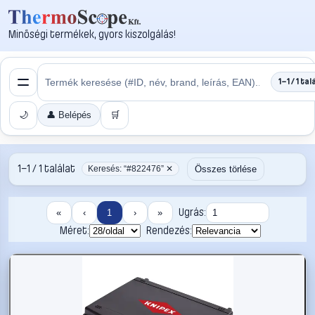
Minőségi termékek, gyors kiszolgálás!
1–1 / 1 tal
🌙
👤 Belépés
🛒
1–1 / 1 találat
Összes törlése
Keresés: “#822476” ✕
Ugrás:
«
‹
1
›
»
Méret:
Rendezés: