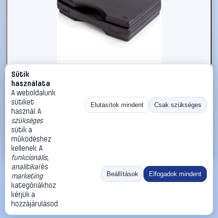
Sütik
#822476
használata
Szerszámbőrönd napelemes berendezésekhez, Knipex
A weboldalunk
97 91 01
sütiket
Elutasítok mindent
Csak szükséges
használ. A
Knipex
Szerszámok, szerszámkészletek
szükséges
118 990 Ft
sütik a
működéshez
Kosárba
Azonnali vásárlás
kellenek. A
funkcionális
,
analitikai
és
Ugrás:
«
‹
1
›
»
Beállítások
Elfogadok mindent
marketing
Méret:
Rendezés:
kategóriákhoz
kérjük a
©
2026
ÁSZF
Adatvédelem
Impresszum
Kapcsolat
hozzájárulásod.
ThermoScope
Cégbemutató
Sütibeállítások