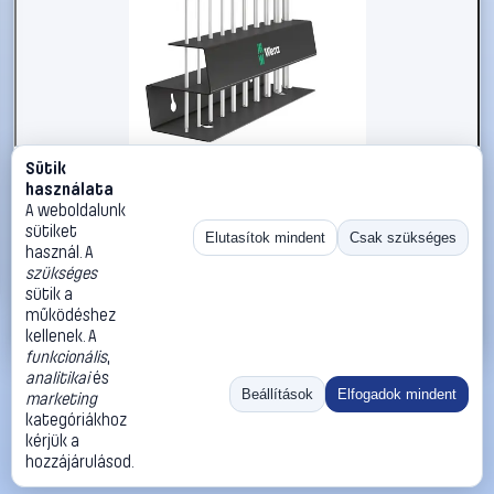
Sütik
#2564287
használata
T nyelű csavarhúzó készlet, 10 részes, Wera 454/10 HF
A weboldalunk
Set Imperial 2
sütiket
Elutasítok mindent
Csak szükséges
használ. A
Wera
Csavarhúzó készlet
szükséges
40 990 Ft
sütik a
működéshez
Kosárba
Azonnali vásárlás
kellenek. A
funkcionális
,
analitikai
és
Ugrás:
«
‹
1
›
»
Beállítások
Elfogadok mindent
marketing
Méret:
Rendezés:
kategóriákhoz
kérjük a
©
2026
ÁSZF
Adatvédelem
Impresszum
Kapcsolat
hozzájárulásod.
ThermoScope
Cégbemutató
Sütibeállítások