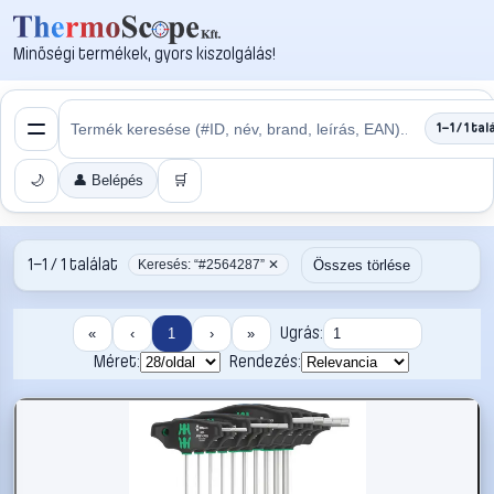
Minőségi termékek, gyors kiszolgálás!
1–1 / 1 tal
🌙
👤 Belépés
🛒
1–1 / 1 találat
Összes törlése
Keresés: “#2564287” ✕
Ugrás:
«
‹
1
›
»
Méret:
Rendezés: