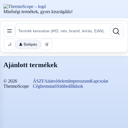
Minőségi termékek, gyors kiszolgálás!
🌙
👤 Belépés
🛒
Ajánlott termékek
©
2026
ÁSZF
Adatvédelem
Impresszum
Kapcsolat
ThermoScope
Cégbemutató
Sütibeállítások