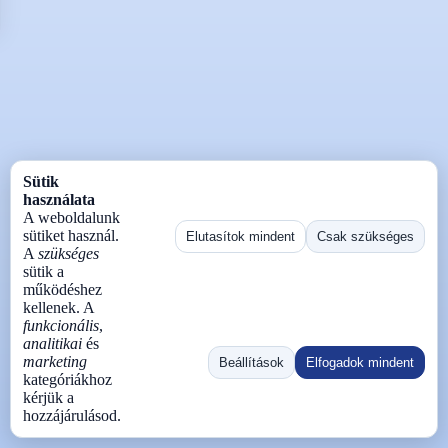
Sütik
használata
A weboldalunk
sütiket használ.
Elutasítok mindent
Csak szükséges
A
szükséges
sütik a
működéshez
kellenek. A
funkcionális
,
analitikai
és
marketing
Beállítások
Elfogadok mindent
kategóriákhoz
kérjük a
hozzájárulásod.