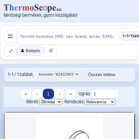
Minőségi termékek, gyors kiszolgálás!
1–1 / 1 tal
🌙
👤 Belépés
🛒
1–1 / 1 találat
Összes törlése
Keresés: “#2432993” ✕
Ugrás:
«
‹
1
›
»
Méret:
Rendezés: