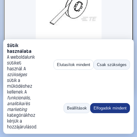
Sütik
#2432993
használata
TE Connectivity 385630-000 50 db
A weboldalunk
sütiket
TE Connectivity
Zsugorcső (darabolt)
Elutasítok mindent
Csak szükséges
használ. A
613 990 Ft
szükséges
sütik a
Kosárba
Azonnali vásárlás
működéshez
kellenek. A
funkcionális
,
Ugrás:
«
‹
1
›
»
analitikai
és
Méret:
Rendezés:
Beállítások
Elfogadok mindent
marketing
kategóriákhoz
©
2026
ÁSZF
Adatvédelem
Impresszum
Kapcsolat
kérjük a
ThermoScope
Cégbemutató
Sütibeállítások
hozzájárulásod.