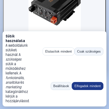
Sütik
#2270479
használata
Technaxx Inverter TE20 2000 W 12 V/DC - 230 V/AC
A weboldalunk
sütiket
Technaxx
Inverter
Elutasítok mindent
Csak szükséges
használ. A
77 990 Ft
szükséges
sütik a
Kosárba
Azonnali vásárlás
működéshez
kellenek. A
funkcionális
,
Ugrás:
«
‹
1
›
»
analitikai
és
Méret:
Rendezés:
Beállítások
Elfogadok mindent
marketing
kategóriákhoz
©
2026
ÁSZF
Adatvédelem
Impresszum
Kapcsolat
kérjük a
ThermoScope
Cégbemutató
Sütibeállítások
hozzájárulásod.