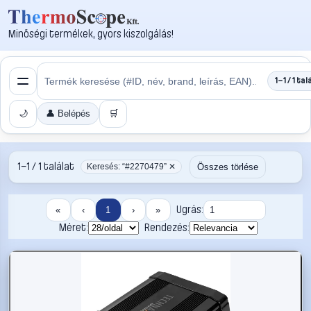
Minőségi termékek, gyors kiszolgálás!
1–1 / 1 tal
🌙
👤 Belépés
🛒
1–1 / 1 találat
Összes törlése
Keresés: “#2270479” ✕
Ugrás:
«
‹
1
›
»
Méret:
Rendezés: