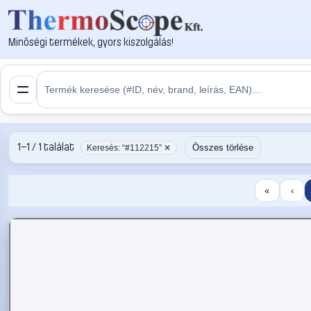
Minőségi termékek, gyors kiszolgálás!
1–1 / 1 találat
Összes törlése
Keresés: “#112215” ✕
«
‹