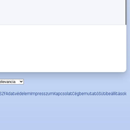
SZF
Adatvédelem
Impresszum
Kapcsolat
Cégbemutató
Sütibeállítások