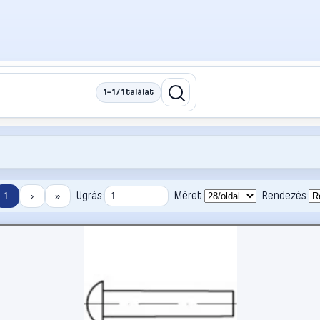
1–1 / 1 találat
Ugrás:
Méret:
Rendezés:
1
›
»