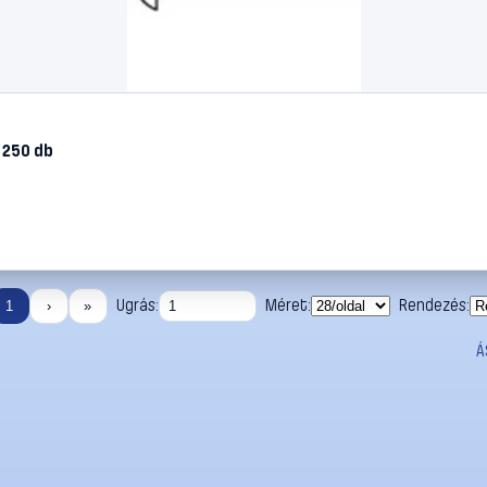
 250 db
Ugrás:
Méret:
Rendezés:
1
›
»
Á