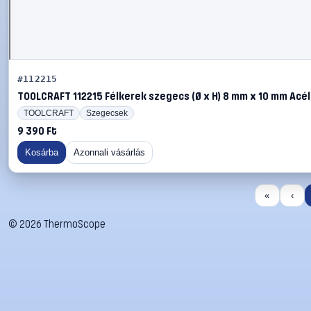
#112215
TOOLCRAFT 112215 Félkerek szegecs (Ø x H) 8 mm x 10 mm Acél
TOOLCRAFT
Szegecsek
9 390 Ft
Kosárba
Azonnali vásárlás
«
‹
©
2026
ThermoScope