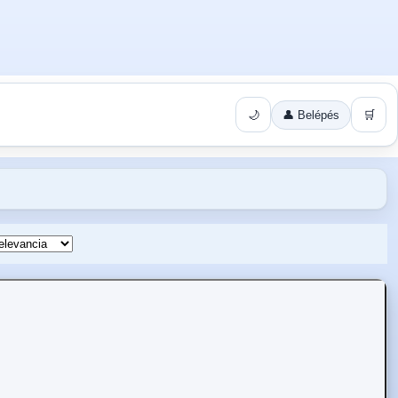
🌙
👤 Belépés
🛒