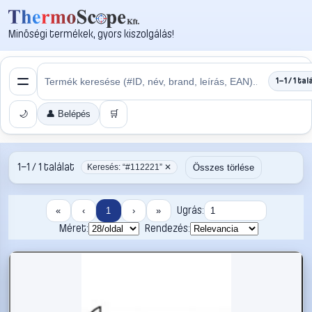
Minőségi termékek, gyors kiszolgálás!
1–1 / 1 tal
🌙
👤 Belépés
🛒
1–1 / 1 találat
Összes törlése
Keresés: “#112221” ✕
Ugrás:
«
‹
1
›
»
Méret:
Rendezés: