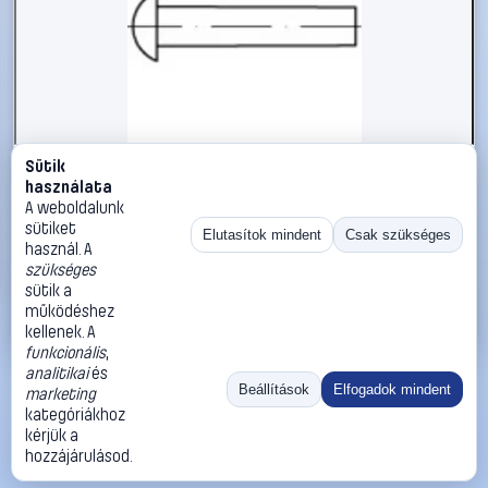
Sütik
#112221
használata
TOOLCRAFT 112221 Félkerek szegecs (Ø x H) 8 mm x 22 mm
A weboldalunk
Acél 250 db
sütiket
Elutasítok mindent
Csak szükséges
használ. A
TOOLCRAFT
Szegecsek
szükséges
14 990 Ft
sütik a
működéshez
Kosárba
Azonnali vásárlás
kellenek. A
funkcionális
,
analitikai
és
Ugrás:
«
‹
1
›
»
Beállítások
Elfogadok mindent
marketing
Méret:
Rendezés:
kategóriákhoz
kérjük a
©
2026
ÁSZF
Adatvédelem
Impresszum
Kapcsolat
hozzájárulásod.
ThermoScope
Cégbemutató
Sütibeállítások