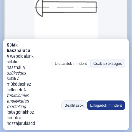
Sütik
#112223
használata
TOOLCRAFT 112223 Félkerek szegecs (Ø x H) 8 mm x 30 mm
A weboldalunk
Acél 250 db
sütiket
Elutasítok mindent
Csak szükséges
használ. A
TOOLCRAFT
Szegecsek
szükséges
16 990 Ft
sütik a
működéshez
Kosárba
Azonnali vásárlás
kellenek. A
funkcionális
,
analitikai
és
Ugrás:
«
‹
1
›
»
Beállítások
Elfogadok mindent
marketing
Méret:
Rendezés:
kategóriákhoz
kérjük a
©
2026
ÁSZF
Adatvédelem
Impresszum
Kapcsolat
hozzájárulásod.
ThermoScope
Cégbemutató
Sütibeállítások