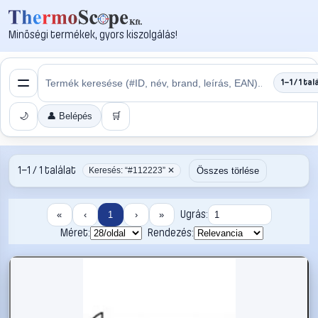
Minőségi termékek, gyors kiszolgálás!
1–1 / 1 tal
🌙
👤 Belépés
🛒
1–1 / 1 találat
Összes törlése
Keresés: “#112223” ✕
Ugrás:
«
‹
1
›
»
Méret:
Rendezés: