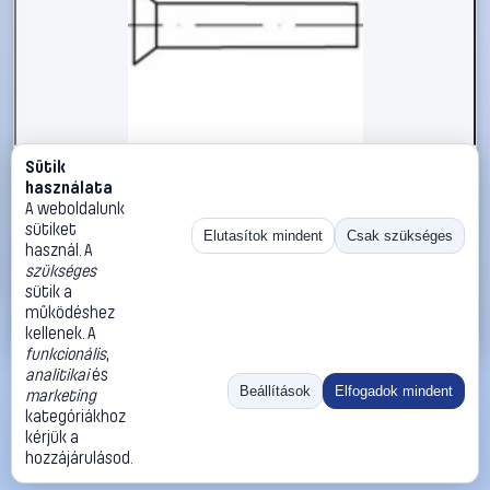
Sütik
#112255
használata
TOOLCRAFT 112255 Süllyesztett szegecs (Ø x H) 2.5 mm x
A weboldalunk
8 mm Acél 1000 db
sütiket
Elutasítok mindent
Csak szükséges
használ. A
TOOLCRAFT
Szegecsek
szükséges
6 890 Ft
sütik a
működéshez
Kosárba
Azonnali vásárlás
kellenek. A
funkcionális
,
analitikai
és
Ugrás:
«
‹
1
›
»
Beállítások
Elfogadok mindent
marketing
Méret:
Rendezés:
kategóriákhoz
kérjük a
©
2026
ÁSZF
Adatvédelem
Impresszum
Kapcsolat
hozzájárulásod.
ThermoScope
Cégbemutató
Sütibeállítások