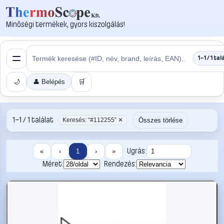
Minőségi termékek, gyors kiszolgálás!
1–1 / 1 tal
🌙
👤 Belépés
🛒
1–1 / 1 találat
Összes törlése
Keresés: “#112255” ✕
Ugrás:
«
‹
1
›
»
Méret:
Rendezés: