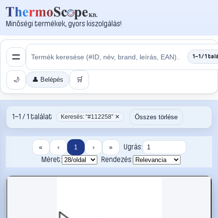
Minőségi termékek, gyors kiszolgálás!
1–1 / 1 tal
🌙
👤 Belépés
🛒
1–1 / 1 találat
Összes törlése
Keresés: “#112258” ✕
Ugrás:
«
‹
1
›
»
Méret:
Rendezés: