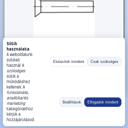
Sütik
#112258
használata
TOOLCRAFT 112258 Süllyesztett szegecs (Ø x H) 2.5 mm x
A weboldalunk
20 mm Acél 1000 db
sütiket
Elutasítok mindent
Csak szükséges
használ. A
TOOLCRAFT
Szegecsek
szükséges
10 990 Ft
sütik a
működéshez
Kosárba
Azonnali vásárlás
kellenek. A
funkcionális
,
analitikai
és
Ugrás:
«
‹
1
›
»
Beállítások
Elfogadok mindent
marketing
Méret:
Rendezés:
kategóriákhoz
kérjük a
©
2026
ÁSZF
Adatvédelem
Impresszum
Kapcsolat
hozzájárulásod.
ThermoScope
Cégbemutató
Sütibeállítások