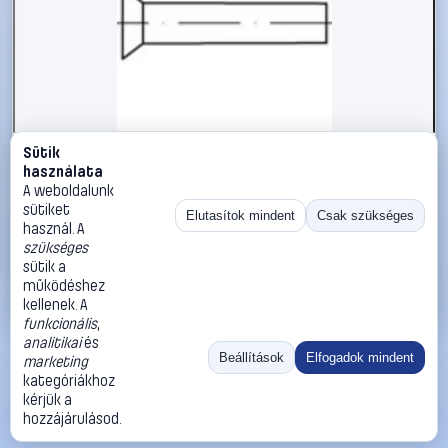
Sütik
#112265
használata
TOOLCRAFT 112265 Süllyesztett szegecs (Ø x H) 3 mm x 12
A weboldalunk
mm Acél 1000 db
sütiket
Elutasítok mindent
Csak szükséges
használ. A
TOOLCRAFT
Szegecsek
szükséges
10 990 Ft
sütik a
működéshez
Kosárba
Azonnali vásárlás
kellenek. A
funkcionális
,
analitikai
és
Ugrás:
«
‹
1
›
»
Beállítások
Elfogadok mindent
marketing
Méret:
Rendezés:
kategóriákhoz
kérjük a
©
2026
ÁSZF
Adatvédelem
Impresszum
Kapcsolat
hozzájárulásod.
ThermoScope
Cégbemutató
Sütibeállítások