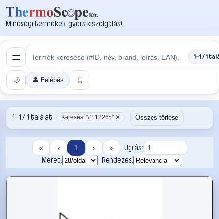
Minőségi termékek, gyors kiszolgálás!
1–1 / 1 tal
🌙
👤 Belépés
🛒
1–1 / 1 találat
Összes törlése
Keresés: “#112265” ✕
Ugrás:
«
‹
1
›
»
Méret:
Rendezés: