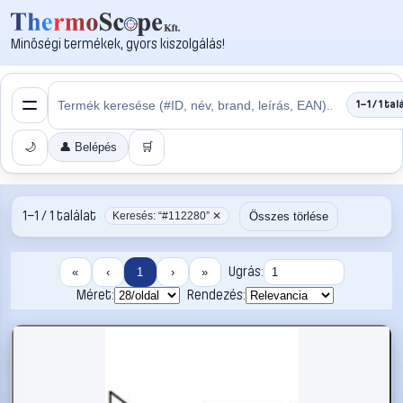
Minőségi termékek, gyors kiszolgálás!
1–1 / 1 tal
🌙
👤 Belépés
🛒
1–1 / 1 találat
Összes törlése
Keresés: “#112280” ✕
Ugrás:
«
‹
1
›
»
Méret:
Rendezés: