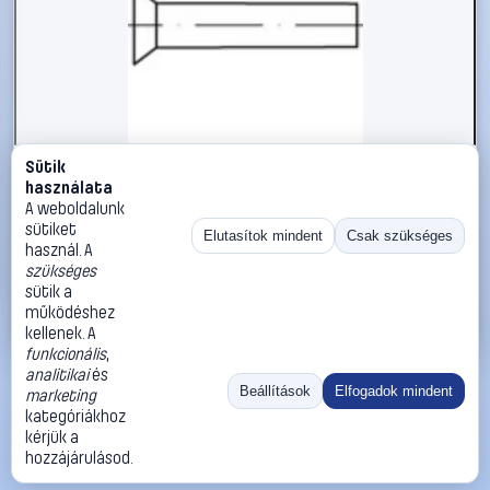
Sütik
#112280
használata
TOOLCRAFT 112280 Süllyesztett szegecs (Ø x H) 4 mm x 18
A weboldalunk
mm Acél 1000 db
sütiket
Elutasítok mindent
Csak szükséges
használ. A
TOOLCRAFT
Szegecsek
szükséges
17 990 Ft
sütik a
működéshez
Kosárba
Azonnali vásárlás
kellenek. A
funkcionális
,
analitikai
és
Ugrás:
«
‹
1
›
»
Beállítások
Elfogadok mindent
marketing
Méret:
Rendezés:
kategóriákhoz
kérjük a
©
2026
ÁSZF
Adatvédelem
Impresszum
Kapcsolat
hozzájárulásod.
ThermoScope
Cégbemutató
Sütibeállítások