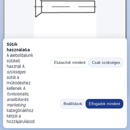
Sütik
#112282
használata
TOOLCRAFT 112282 Süllyesztett szegecs (Ø x H) 4 mm x
A weboldalunk
20 mm Acél 1000 db
sütiket
Elutasítok mindent
Csak szükséges
használ. A
TOOLCRAFT
Szegecsek
szükséges
15 990 Ft
sütik a
működéshez
Kosárba
Azonnali vásárlás
kellenek. A
funkcionális
,
analitikai
és
Ugrás:
«
‹
1
›
»
Beállítások
Elfogadok mindent
marketing
Méret:
Rendezés:
kategóriákhoz
kérjük a
©
2026
ÁSZF
Adatvédelem
Impresszum
Kapcsolat
hozzájárulásod.
ThermoScope
Cégbemutató
Sütibeállítások