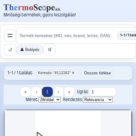
Minőségi termékek, gyors kiszolgálás!
1–1 / 1 tal
🌙
👤 Belépés
🛒
1–1 / 1 találat
Összes törlése
Keresés: “#112282” ✕
Ugrás:
«
‹
1
›
»
Méret:
Rendezés: