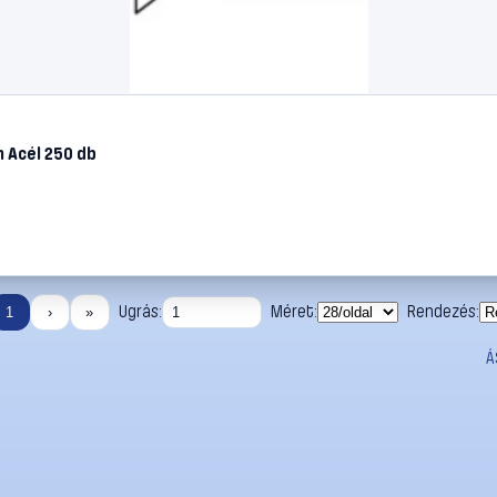
 Acél 250 db
Ugrás:
Méret:
Rendezés:
1
›
»
Á