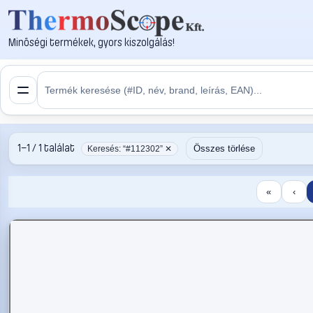
Minőségi termékek, gyors kiszolgálás!
1–1 / 1 találat
Összes törlése
Keresés: “#112302” ✕
«
‹