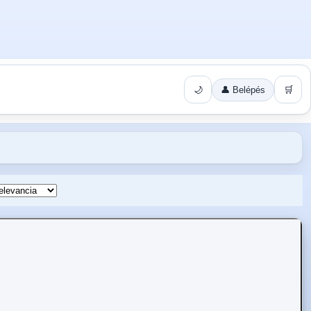
🌙
👤 Belépés
🛒