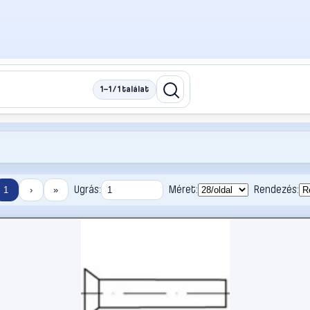
1–1 / 1 találat
Ugrás:
Méret:
Rendezés:
1
›
»