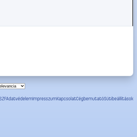
SZF
Adatvédelem
Impresszum
Kapcsolat
Cégbemutató
Sütibeállítások