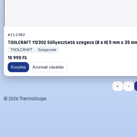
#112302
TOOLCRAFT 112302 Süllyesztett szegecs (Ø x H) 5 mm x 35 mm
TOOLCRAFT
Szegecsek
10 990 Ft
Kosárba
Azonnali vásárlás
«
‹
©
2026
ThermoScope