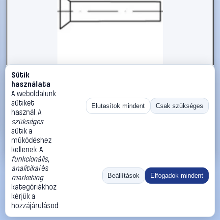
Sütik
#112304
használata
TOOLCRAFT 112304 Süllyesztett szegecs (Ø x H) 5 mm x
A weboldalunk
40 mm Acél 250 db
sütiket
Elutasítok mindent
Csak szükséges
használ. A
TOOLCRAFT
Szegecsek
szükséges
10 990 Ft
sütik a
működéshez
Kosárba
Azonnali vásárlás
kellenek. A
funkcionális
,
analitikai
és
Ugrás:
«
‹
1
›
»
Beállítások
Elfogadok mindent
marketing
Méret:
Rendezés:
kategóriákhoz
kérjük a
©
2026
ÁSZF
Adatvédelem
Impresszum
Kapcsolat
hozzájárulásod.
ThermoScope
Cégbemutató
Sütibeállítások