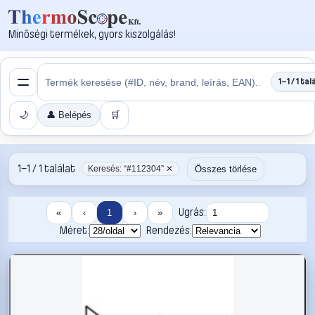
Minőségi termékek, gyors kiszolgálás!
1–1 / 1 tal
🌙
👤 Belépés
🛒
1–1 / 1 találat
Összes törlése
Keresés: “#112304” ✕
Ugrás:
«
‹
1
›
»
Méret:
Rendezés: