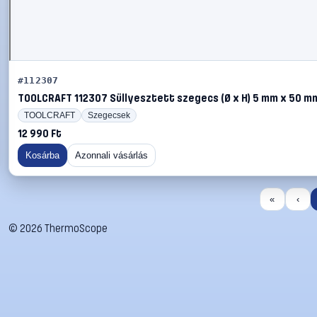
#112307
TOOLCRAFT 112307 Süllyesztett szegecs (Ø x H) 5 mm x 50 m
TOOLCRAFT
Szegecsek
12 990 Ft
Kosárba
Azonnali vásárlás
«
‹
©
2026
ThermoScope