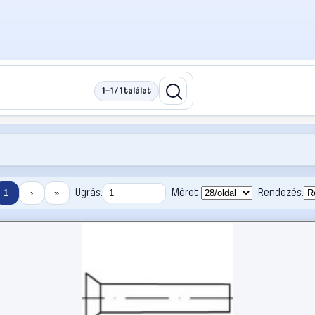
1–1 / 1 találat
Ugrás:
Méret:
Rendezés:
1
›
»