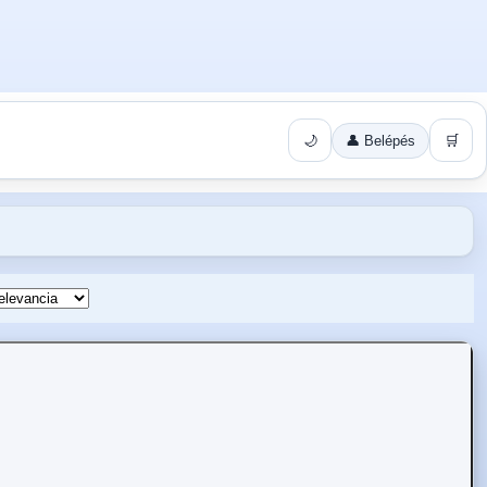
🌙
👤 Belépés
🛒