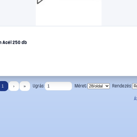
m Acél 250 db
Ugrás:
Méret:
Rendezés:
1
›
»
Á