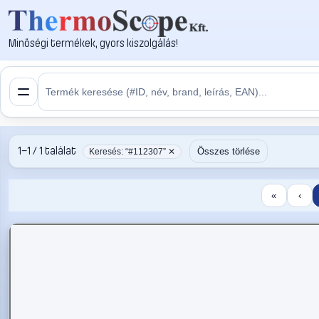
Minőségi termékek, gyors kiszolgálás!
1–1 / 1 találat
Összes törlése
Keresés: “#112307” ✕
«
‹