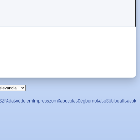
SZF
Adatvédelem
Impresszum
Kapcsolat
Cégbemutató
Sütibeállítások