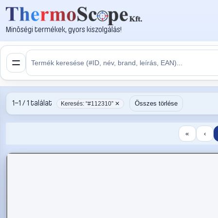
Minőségi termékek, gyors kiszolgálás!
1–1 / 1 találat
Összes törlése
Keresés: “#112310” ✕
«
‹