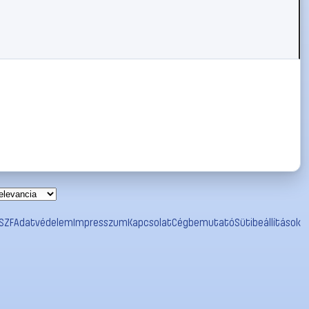
SZF
Adatvédelem
Impresszum
Kapcsolat
Cégbemutató
Sütibeállítások