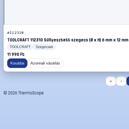
#112310
TOOLCRAFT 112310 Süllyesztett szegecs (Ø x H) 6 mm x 12 mm
TOOLCRAFT
Szegecsek
11 990 Ft
Kosárba
Azonnali vásárlás
«
‹
©
2026
ThermoScope