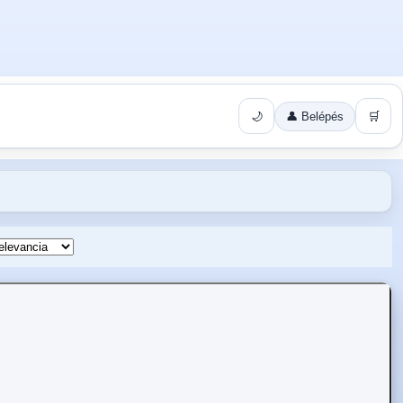
🌙
👤 Belépés
🛒