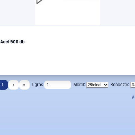
 Acél 500 db
Ugrás:
Méret:
Rendezés:
1
›
»
Á