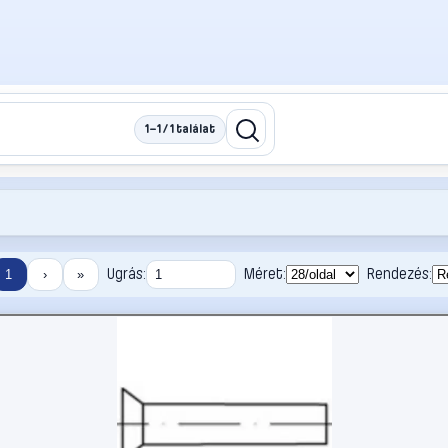
1–1 / 1 találat
Ugrás:
Méret:
Rendezés:
1
›
»