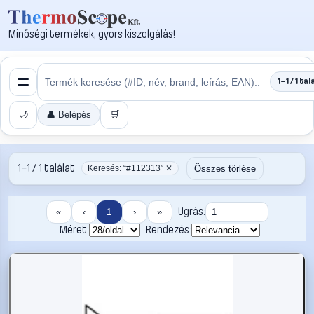
Minőségi termékek, gyors kiszolgálás!
1–1 / 1 tal
🌙
👤 Belépés
🛒
1–1 / 1 találat
Összes törlése
Keresés: “#112313” ✕
Ugrás:
«
‹
1
›
»
Méret:
Rendezés: