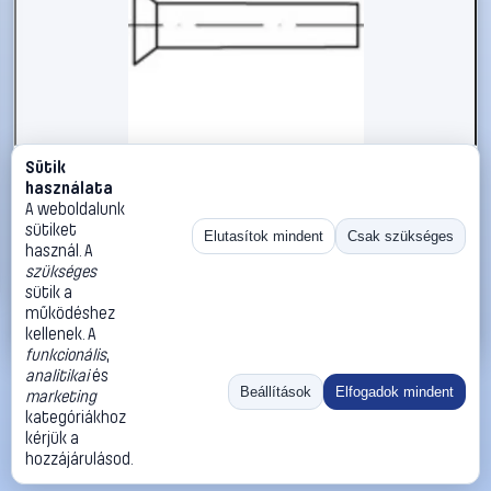
Sütik
#112313
használata
TOOLCRAFT 112313 Süllyesztett szegecs (Ø x H) 6 mm x 20
A weboldalunk
mm Acél 500 db
sütiket
Elutasítok mindent
Csak szükséges
használ. A
TOOLCRAFT
Szegecsek
szükséges
14 990 Ft
sütik a
működéshez
Kosárba
Azonnali vásárlás
kellenek. A
funkcionális
,
analitikai
és
Ugrás:
«
‹
1
›
»
Beállítások
Elfogadok mindent
marketing
Méret:
Rendezés:
kategóriákhoz
kérjük a
©
2026
ÁSZF
Adatvédelem
Impresszum
Kapcsolat
hozzájárulásod.
ThermoScope
Cégbemutató
Sütibeállítások