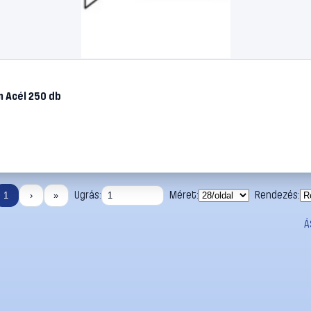
m Acél 250 db
Ugrás:
Méret:
Rendezés:
1
›
»
Á