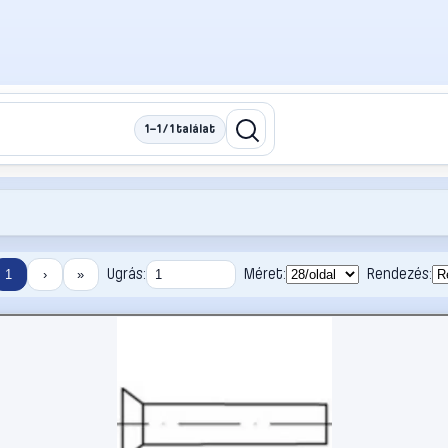
1–1 / 1 találat
Ugrás:
Méret:
Rendezés:
1
›
»