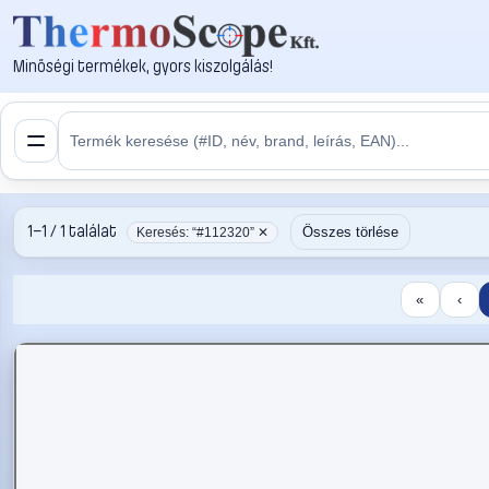
Minőségi termékek, gyors kiszolgálás!
1–1 / 1 találat
Összes törlése
Keresés: “#112320” ✕
«
‹