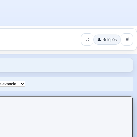
🌙
👤 Belépés
🛒