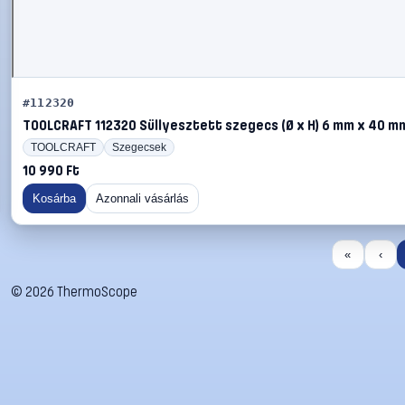
#112320
TOOLCRAFT 112320 Süllyesztett szegecs (Ø x H) 6 mm x 40 m
TOOLCRAFT
Szegecsek
10 990 Ft
Kosárba
Azonnali vásárlás
«
‹
©
2026
ThermoScope