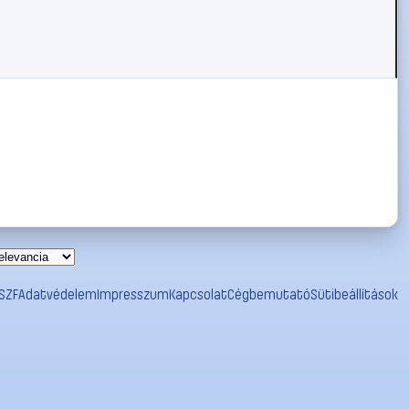
SZF
Adatvédelem
Impresszum
Kapcsolat
Cégbemutató
Sütibeállítások