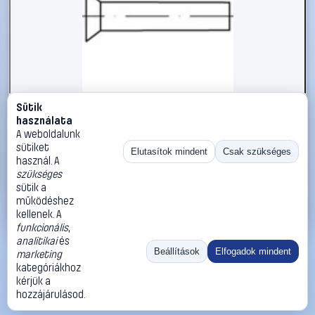
Sütik
#112333
használata
TOOLCRAFT 112333 Süllyesztett szegecs (Ø x H) 8 mm x
A weboldalunk
35 mm Acél 100 db
sütiket
Elutasítok mindent
Csak szükséges
használ. A
TOOLCRAFT
Szegecsek
szükséges
8 590 Ft
sütik a
működéshez
Kosárba
Azonnali vásárlás
kellenek. A
funkcionális
,
analitikai
és
Ugrás:
«
‹
1
›
»
Beállítások
Elfogadok mindent
marketing
Méret:
Rendezés:
kategóriákhoz
kérjük a
©
2026
ÁSZF
Adatvédelem
Impresszum
Kapcsolat
hozzájárulásod.
ThermoScope
Cégbemutató
Sütibeállítások