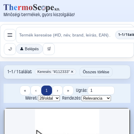
Minőségi termékek, gyors kiszolgálás!
1–1 / 1 tal
🌙
👤 Belépés
🛒
1–1 / 1 találat
Összes törlése
Keresés: “#112333” ✕
Ugrás:
«
‹
1
›
»
Méret:
Rendezés: