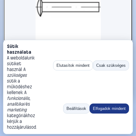
Sütik
#112337
használata
TOOLCRAFT 112337 Gombafejű szegecs (Ø x H) 2 mm x 4
A weboldalunk
mm Acél 2000 db
sütiket
Elutasítok mindent
Csak szükséges
használ. A
TOOLCRAFT
Szegecsek
szükséges
14 990 Ft
sütik a
működéshez
Kosárba
Azonnali vásárlás
kellenek. A
funkcionális
,
analitikai
és
Ugrás:
«
‹
1
›
»
Beállítások
Elfogadok mindent
marketing
Méret:
Rendezés:
kategóriákhoz
kérjük a
©
2026
ÁSZF
Adatvédelem
Impresszum
Kapcsolat
hozzájárulásod.
ThermoScope
Cégbemutató
Sütibeállítások