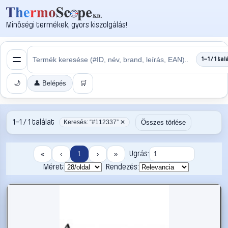
Minőségi termékek, gyors kiszolgálás!
1–1 / 1 tal
🌙
👤 Belépés
🛒
1–1 / 1 találat
Összes törlése
Keresés: “#112337” ✕
Ugrás:
«
‹
1
›
»
Méret:
Rendezés: