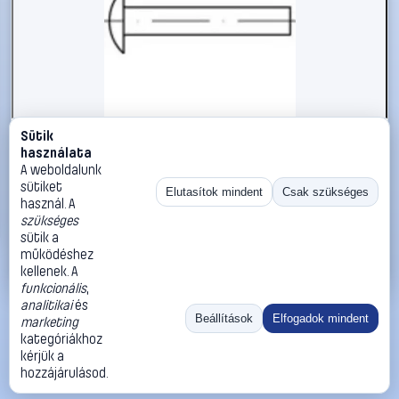
Sütik
#112349
használata
TOOLCRAFT 112349 Lapos kerek szegecs (Ø x H) 3 mm x 10
A weboldalunk
mm Acél 1000 db
sütiket
Elutasítok mindent
Csak szükséges
használ. A
TOOLCRAFT
Szegecsek
szükséges
11 990 Ft
sütik a
működéshez
Kosárba
Azonnali vásárlás
kellenek. A
funkcionális
,
analitikai
és
Ugrás:
«
‹
1
›
»
Beállítások
Elfogadok mindent
marketing
Méret:
Rendezés:
kategóriákhoz
kérjük a
©
2026
ÁSZF
Adatvédelem
Impresszum
Kapcsolat
hozzájárulásod.
ThermoScope
Cégbemutató
Sütibeállítások