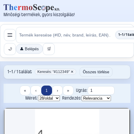
Minőségi termékek, gyors kiszolgálás!
1–1 / 1 tal
🌙
👤 Belépés
🛒
1–1 / 1 találat
Összes törlése
Keresés: “#112349” ✕
Ugrás:
«
‹
1
›
»
Méret:
Rendezés: