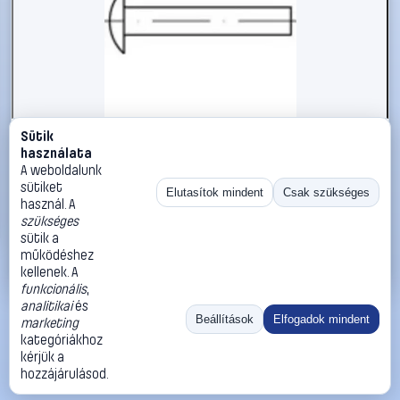
Sütik
#112353
használata
TOOLCRAFT 112353 Lapos kerek szegecs (Ø x H) 4 mm x 8
A weboldalunk
mm Acél 1000 db
sütiket
Elutasítok mindent
Csak szükséges
használ. A
TOOLCRAFT
Szegecsek
szükséges
13 990 Ft
sütik a
működéshez
Kosárba
Azonnali vásárlás
kellenek. A
funkcionális
,
analitikai
és
Ugrás:
«
‹
1
›
»
Beállítások
Elfogadok mindent
marketing
Méret:
Rendezés:
kategóriákhoz
kérjük a
©
2026
ÁSZF
Adatvédelem
Impresszum
Kapcsolat
hozzájárulásod.
ThermoScope
Cégbemutató
Sütibeállítások