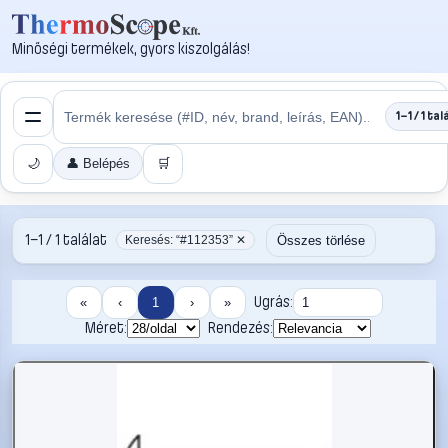
Minőségi termékek, gyors kiszolgálás!
1–1 / 1 tal
🌙
👤 Belépés
🛒
1–1 / 1 találat
Összes törlése
Keresés: “#112353” ✕
Ugrás:
«
‹
1
›
»
Méret:
Rendezés: