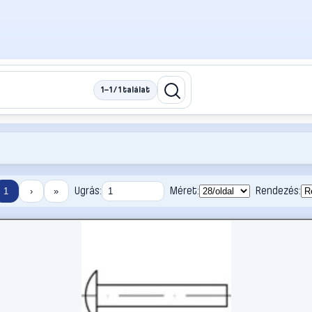
1–1 / 1 találat
Ugrás:
Méret:
Rendezés:
1
›
»