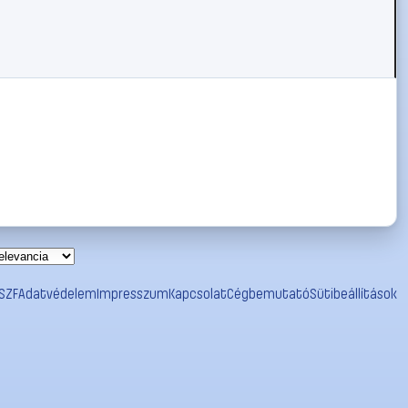
SZF
Adatvédelem
Impresszum
Kapcsolat
Cégbemutató
Sütibeállítások