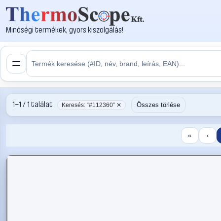
Minőségi termékek, gyors kiszolgálás!
1–1 / 1 találat
Összes törlése
Keresés: “#112360” ✕
«
‹