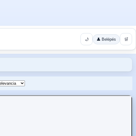
🌙
👤 Belépés
🛒