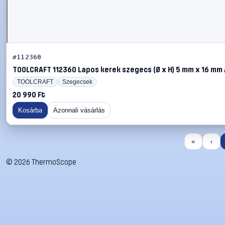
#112360
TOOLCRAFT 112360 Lapos kerek szegecs (Ø x H) 5 mm x 16 mm 
TOOLCRAFT
Szegecsek
20 990 Ft
Kosárba
Azonnali vásárlás
«
‹
©
2026
ThermoScope