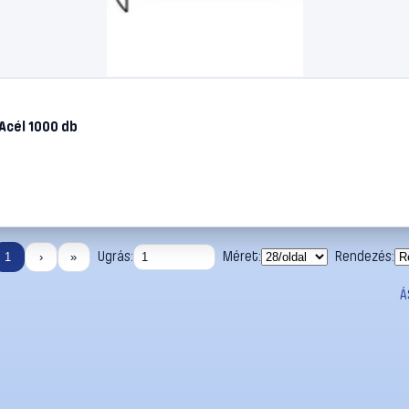
Acél 1000 db
Ugrás:
Méret:
Rendezés:
1
›
»
Á