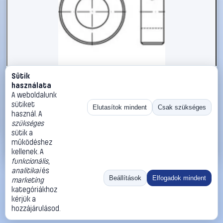
Sütik
#112430
használata
TOOLCRAFT 112430 Állítógyűrűk Külső átmérő: 200 mm
A weboldalunk
M16 DIN 705 Acél 1 db
sütiket
Elutasítok mindent
Csak szükséges
használ. A
TOOLCRAFT
Biztosítógyűrűk
szükséges
41 990 Ft
sütik a
működéshez
Kosárba
Azonnali vásárlás
kellenek. A
funkcionális
,
analitikai
és
Ugrás:
«
‹
1
›
»
Beállítások
Elfogadok mindent
marketing
Méret:
Rendezés:
kategóriákhoz
kérjük a
©
2026
ÁSZF
Adatvédelem
Impresszum
Kapcsolat
hozzájárulásod.
ThermoScope
Cégbemutató
Sütibeállítások