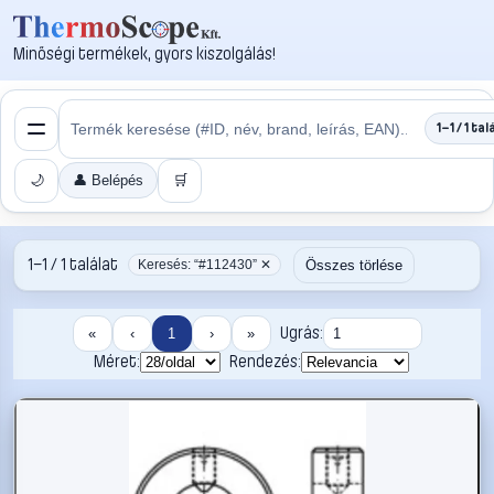
Minőségi termékek, gyors kiszolgálás!
1–1 / 1 tal
🌙
👤 Belépés
🛒
1–1 / 1 találat
Összes törlése
Keresés: “#112430” ✕
Ugrás:
«
‹
1
›
»
Méret:
Rendezés: