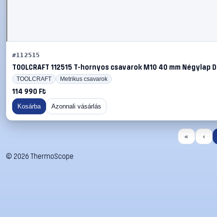
#112515
TOOLCRAFT 112515 T-hornyos csavarok M10 40 mm Négylap DI
TOOLCRAFT
Metrikus csavarok
114 990 Ft
Kosárba
Azonnali vásárlás
«
‹
©
2026
ThermoScope