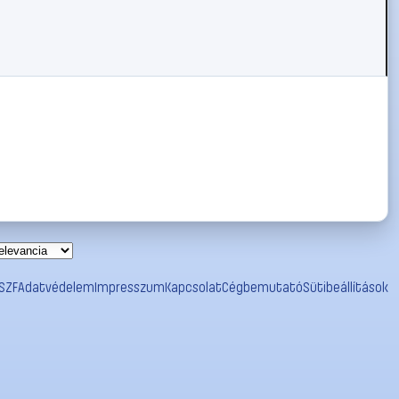
SZF
Adatvédelem
Impresszum
Kapcsolat
Cégbemutató
Sütibeállítások