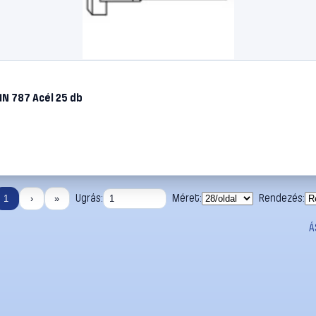
N 787 Acél 25 db
Ugrás:
Méret:
Rendezés:
1
›
»
Á