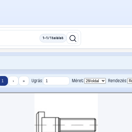
1–1 / 1 találat
Ugrás:
Méret:
Rendezés:
1
›
»