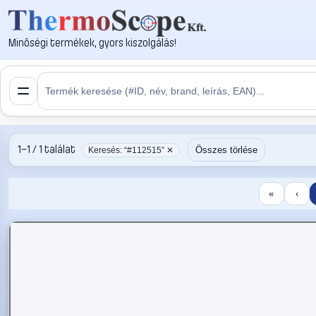
Minőségi termékek, gyors kiszolgálás!
1–1 / 1 találat
Összes törlése
Keresés: “#112515” ✕
«
‹