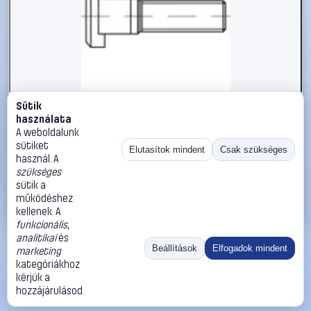
Sütik
#112518
használata
TOOLCRAFT 112518 T-hornyos csavarok M12 40 mm
A weboldalunk
Négylap DIN 787 Acél 10 db
sütiket
Elutasítok mindent
Csak szükséges
használ. A
TOOLCRAFT
Metrikus csavarok
szükséges
53 990 Ft
sütik a
működéshez
Kosárba
Azonnali vásárlás
kellenek. A
funkcionális
,
analitikai
és
Ugrás:
«
‹
1
›
»
Beállítások
Elfogadok mindent
marketing
Méret:
Rendezés:
kategóriákhoz
kérjük a
©
2026
ÁSZF
Adatvédelem
Impresszum
Kapcsolat
hozzájárulásod.
ThermoScope
Cégbemutató
Sütibeállítások