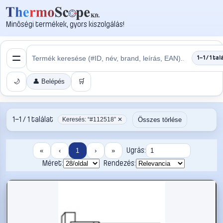
Minőségi termékek, gyors kiszolgálás!
1–1 / 1 tal
🌙
👤 Belépés
🛒
1–1 / 1 találat
Összes törlése
Keresés: “#112518” ✕
Ugrás:
«
‹
1
›
»
Méret:
Rendezés: