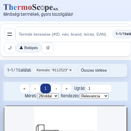
Minőségi termékek, gyors kiszolgálás!
1–1 / 1 tal
🌙
👤 Belépés
🛒
1–1 / 1 találat
Összes törlése
Keresés: “#112523” ✕
Ugrás:
«
‹
1
›
»
Méret:
Rendezés: