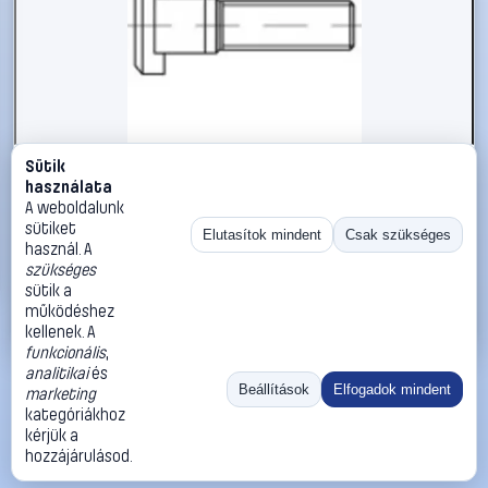
Sütik
#112523
használata
TOOLCRAFT 112523 T-hornyos csavarok M12 125 mm
A weboldalunk
Négylap DIN 787 Acél 10 db
sütiket
Elutasítok mindent
Csak szükséges
használ. A
TOOLCRAFT
Metrikus csavarok
szükséges
78 990 Ft
sütik a
működéshez
Kosárba
Azonnali vásárlás
kellenek. A
funkcionális
,
analitikai
és
Ugrás:
«
‹
1
›
»
Beállítások
Elfogadok mindent
marketing
Méret:
Rendezés:
kategóriákhoz
kérjük a
©
2026
ÁSZF
Adatvédelem
Impresszum
Kapcsolat
hozzájárulásod.
ThermoScope
Cégbemutató
Sütibeállítások