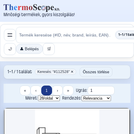
Minőségi termékek, gyors kiszolgálás!
1–1 / 1 tal
🌙
👤 Belépés
🛒
1–1 / 1 találat
Összes törlése
Keresés: “#112528” ✕
Ugrás:
«
‹
1
›
»
Méret:
Rendezés: