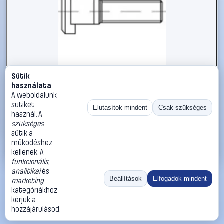
Sütik
#112528
használata
TOOLCRAFT 112528 T-hornyos csavarok M16 125 mm
A weboldalunk
Négylap DIN 787 Acél 10 db
sütiket
Elutasítok mindent
Csak szükséges
használ. A
TOOLCRAFT
Metrikus csavarok
szükséges
85 990 Ft
sütik a
működéshez
Kosárba
Azonnali vásárlás
kellenek. A
funkcionális
,
analitikai
és
Ugrás:
«
‹
1
›
»
Beállítások
Elfogadok mindent
marketing
Méret:
Rendezés:
kategóriákhoz
kérjük a
©
2026
ÁSZF
Adatvédelem
Impresszum
Kapcsolat
hozzájárulásod.
ThermoScope
Cégbemutató
Sütibeállítások