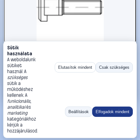
Sütik
#112571
használata
TOOLCRAFT 112571 Stiftcsavarok M10 20 mm DIN 835 Acél
A weboldalunk
100 db
sütiket
Elutasítok mindent
Csak szükséges
használ. A
TOOLCRAFT
Metrikus csavarok
szükséges
16 990 Ft
sütik a
működéshez
Kosárba
Azonnali vásárlás
kellenek. A
funkcionális
,
analitikai
és
Ugrás:
«
‹
1
›
»
Beállítások
Elfogadok mindent
marketing
Méret:
Rendezés:
kategóriákhoz
kérjük a
©
2026
ÁSZF
Adatvédelem
Impresszum
Kapcsolat
hozzájárulásod.
ThermoScope
Cégbemutató
Sütibeállítások