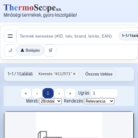
Minőségi termékek, gyors kiszolgálás!
1–1 / 1 tal
🌙
👤 Belépés
🛒
1–1 / 1 találat
Összes törlése
Keresés: “#112571” ✕
Ugrás:
«
‹
1
›
»
Méret:
Rendezés: