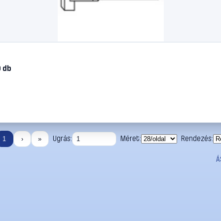
0 db
Ugrás:
Méret:
Rendezés:
1
›
»
Á