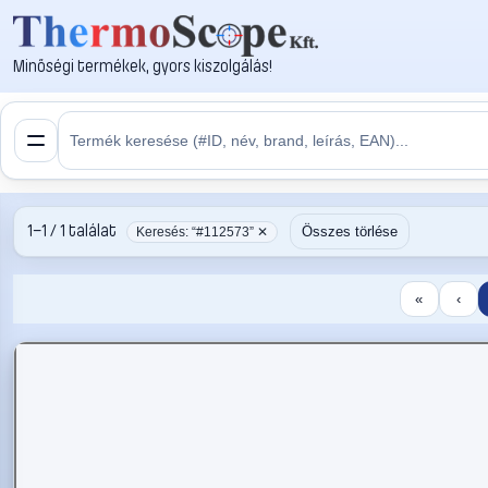
Minőségi termékek, gyors kiszolgálás!
1–1 / 1 találat
Összes törlése
Keresés: “#112573” ✕
«
‹