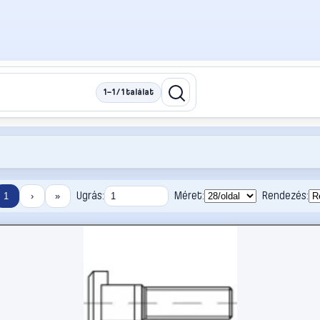
1–1 / 1 találat
Ugrás:
Méret:
Rendezés:
1
›
»