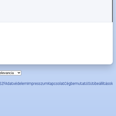
SZF
Adatvédelem
Impresszum
Kapcsolat
Cégbemutató
Sütibeállítások