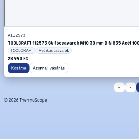
#112573
TOOLCRAFT 112573 Stiftcsavarok M10 30 mm DIN 835 Acél 10
TOOLCRAFT
Metrikus csavarok
28 990 Ft
Kosárba
Azonnali vásárlás
«
‹
©
2026
ThermoScope