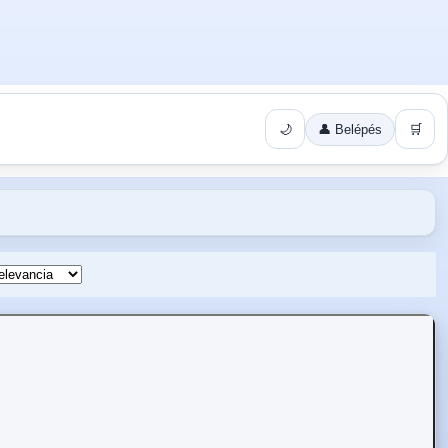
🌙
👤 Belépés
🛒