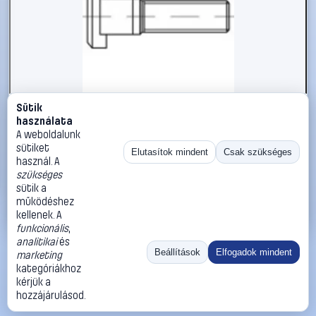
Sütik
#112592
használata
TOOLCRAFT 112592 Stiftcsavarok M12 60 mm DIN 835 Acél
A weboldalunk
50 db
sütiket
Elutasítok mindent
Csak szükséges
használ. A
TOOLCRAFT
Metrikus csavarok
szükséges
33 990 Ft
sütik a
működéshez
Kosárba
Azonnali vásárlás
kellenek. A
funkcionális
,
analitikai
és
Ugrás:
«
‹
1
›
»
Beállítások
Elfogadok mindent
marketing
Méret:
Rendezés:
kategóriákhoz
kérjük a
©
2026
ÁSZF
Adatvédelem
Impresszum
Kapcsolat
hozzájárulásod.
ThermoScope
Cégbemutató
Sütibeállítások