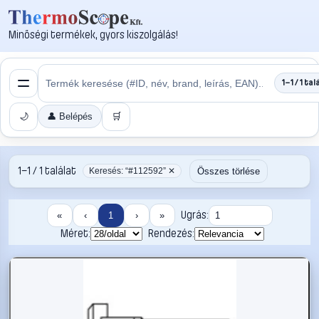
Minőségi termékek, gyors kiszolgálás!
1–1 / 1 tal
🌙
👤 Belépés
🛒
1–1 / 1 találat
Összes törlése
Keresés: “#112592” ✕
Ugrás:
«
‹
1
›
»
Méret:
Rendezés: