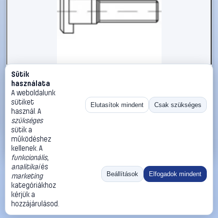
Sütik
#112595
használata
TOOLCRAFT 112595 Stiftcsavarok M16 35 mm DIN 835 Acél
A weboldalunk
25 db
sütiket
Elutasítok mindent
Csak szükséges
használ. A
TOOLCRAFT
Metrikus csavarok
szükséges
16 990 Ft
sütik a
működéshez
Kosárba
Azonnali vásárlás
kellenek. A
funkcionális
,
analitikai
és
Ugrás:
«
‹
1
›
»
Beállítások
Elfogadok mindent
marketing
Méret:
Rendezés:
kategóriákhoz
kérjük a
©
2026
ÁSZF
Adatvédelem
Impresszum
Kapcsolat
hozzájárulásod.
ThermoScope
Cégbemutató
Sütibeállítások