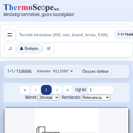
Minőségi termékek, gyors kiszolgálás!
1–1 / 1 tal
🌙
👤 Belépés
🛒
1–1 / 1 találat
Összes törlése
Keresés: “#112595” ✕
Ugrás:
«
‹
1
›
»
Méret:
Rendezés: