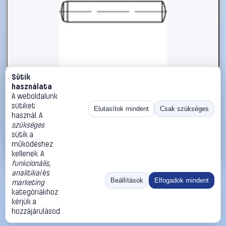
Sütik
#103437
használata
TOOLCRAFT Hengeres szegek DIN 7 20 mm Acél 50 db
A weboldalunk
103437
sütiket
Elutasítok mindent
Csak szükséges
használ. A
TOOLCRAFT
Illesztőszegek, kúpos csapok
szükséges
16 990 Ft
sütik a
működéshez
Kosárba
Azonnali vásárlás
kellenek. A
funkcionális
,
analitikai
és
Ugrás:
«
‹
1
›
»
Beállítások
Elfogadok mindent
marketing
Méret:
Rendezés:
kategóriákhoz
kérjük a
©
2026
ÁSZF
Adatvédelem
Impresszum
Kapcsolat
hozzájárulásod.
ThermoScope
Cégbemutató
Sütibeállítások