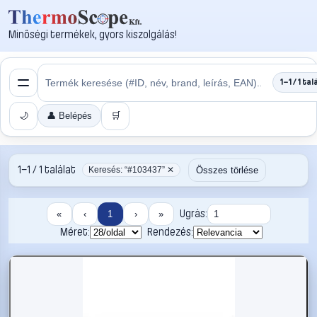
Minőségi termékek, gyors kiszolgálás!
1–1 / 1 tal
🌙
👤 Belépés
🛒
1–1 / 1 találat
Összes törlése
Keresés: “#103437” ✕
Ugrás:
«
‹
1
›
»
Méret:
Rendezés: