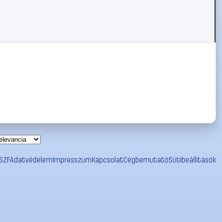
SZF
Adatvédelem
Impresszum
Kapcsolat
Cégbemutató
Sütibeállítások