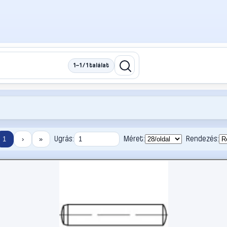
1–1 / 1 találat
Ugrás:
Méret:
Rendezés:
1
›
»