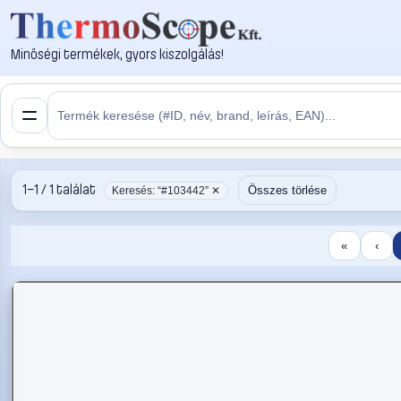
Minőségi termékek, gyors kiszolgálás!
1–1 / 1 találat
Összes törlése
Keresés: “#103442” ✕
«
‹