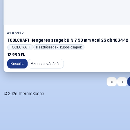
#103442
TOOLCRAFT Hengeres szegek DIN 7 50 mm Acél 25 db 103442
TOOLCRAFT
Illesztőszegek, kúpos csapok
12 990 Ft
Kosárba
Azonnali vásárlás
«
‹
©
2026
ThermoScope