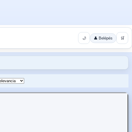
🌙
👤 Belépés
🛒