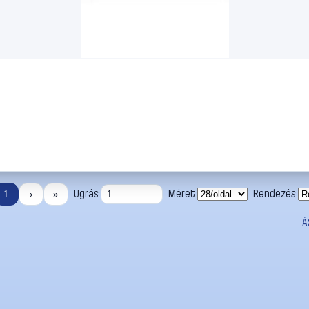
Ugrás:
Méret:
Rendezés:
1
›
»
Á