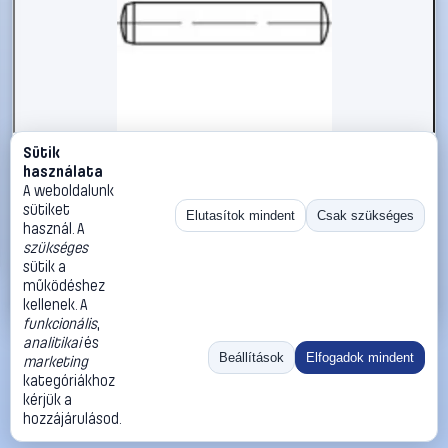
Sütik
#103403
használata
TOOLCRAFT Hengeres szegek DIN 7 80 mm Acél 50 db
A weboldalunk
103403
sütiket
Elutasítok mindent
Csak szükséges
használ. A
TOOLCRAFT
Illesztőszegek, kúpos csapok
szükséges
21 990 Ft
sütik a
működéshez
Kosárba
Azonnali vásárlás
kellenek. A
funkcionális
,
analitikai
és
Ugrás:
«
‹
1
›
»
Beállítások
Elfogadok mindent
marketing
Méret:
Rendezés:
kategóriákhoz
kérjük a
©
2026
ÁSZF
Adatvédelem
Impresszum
Kapcsolat
hozzájárulásod.
ThermoScope
Cégbemutató
Sütibeállítások