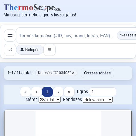
Minőségi termékek, gyors kiszolgálás!
1–1 / 1 tal
🌙
👤 Belépés
🛒
1–1 / 1 találat
Összes törlése
Keresés: “#103403” ✕
Ugrás:
«
‹
1
›
»
Méret:
Rendezés: