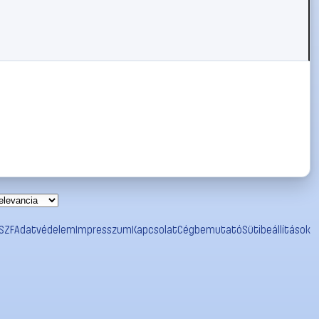
SZF
Adatvédelem
Impresszum
Kapcsolat
Cégbemutató
Sütibeállítások