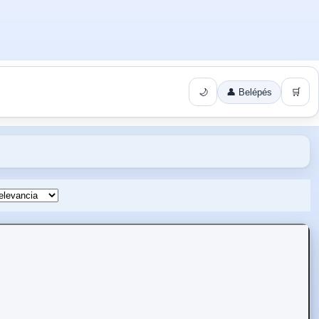
🌙
👤 Belépés
🛒