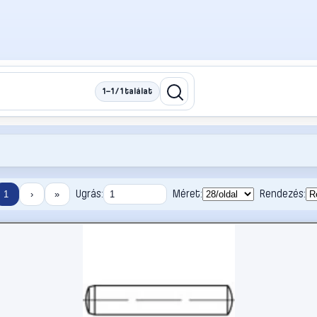
1–1 / 1 találat
Ugrás:
Méret:
Rendezés:
1
›
»