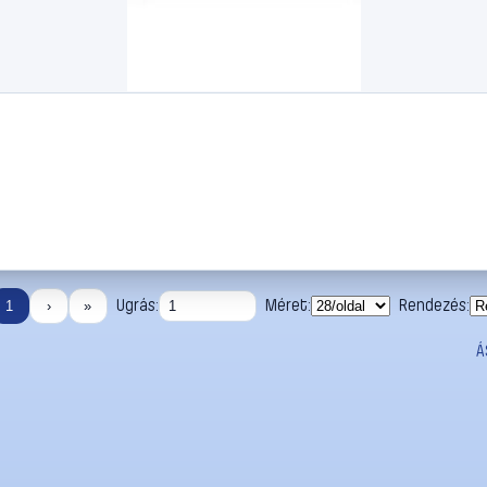
Ugrás:
Méret:
Rendezés:
1
›
»
Á