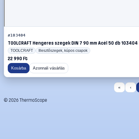
#103404
TOOLCRAFT Hengeres szegek DIN 7 90 mm Acél 50 db 103404
TOOLCRAFT
Illesztőszegek, kúpos csapok
22 990 Ft
Kosárba
Azonnali vásárlás
«
‹
©
2026
ThermoScope