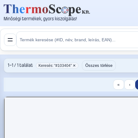
Minőségi termékek, gyors kiszolgálás!
1–1 / 1 találat
Összes törlése
Keresés: “#103404” ✕
«
‹