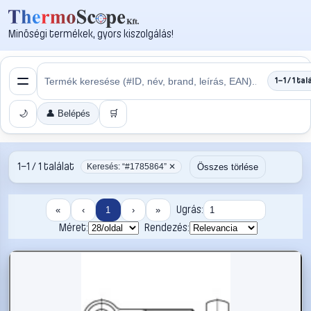
Minőségi termékek, gyors kiszolgálás!
1–1 / 1 tal
🌙
👤 Belépés
🛒
1–1 / 1 találat
Összes törlése
Keresés: “#1785864” ✕
Ugrás:
«
‹
1
›
»
Méret:
Rendezés: