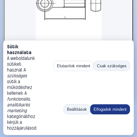
Sütik
#1785864
használata
TOOLCRAFT TO-5357592 szemescsavar M5 40 mm DIN
A weboldalunk
444 rozsdamentes acél A2 10 db
sütiket
Elutasítok mindent
Csak szükséges
használ. A
TOOLCRAFT
Metrikus csavarok
szükséges
7 290 Ft
sütik a
működéshez
Kosárba
Azonnali vásárlás
kellenek. A
funkcionális
,
analitikai
és
Ugrás:
«
‹
1
›
»
Beállítások
Elfogadok mindent
marketing
Méret:
Rendezés:
kategóriákhoz
kérjük a
©
2026
ÁSZF
Adatvédelem
Impresszum
Kapcsolat
hozzájárulásod.
ThermoScope
Cégbemutató
Sütibeállítások