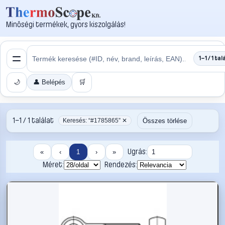
Minőségi termékek, gyors kiszolgálás!
1–1 / 1 tal
🌙
👤 Belépés
🛒
1–1 / 1 találat
Összes törlése
Keresés: “#1785865” ✕
Ugrás:
«
‹
1
›
»
Méret:
Rendezés: