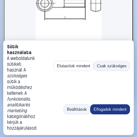
Sütik
#1785865
használata
TOOLCRAFT TO-5357595 szemescsavar M6 30 mm DIN
A weboldalunk
444 rozsdamentes acél A2 10 db
sütiket
Elutasítok mindent
Csak szükséges
használ. A
TOOLCRAFT
Metrikus csavarok
szükséges
8 190 Ft
sütik a
működéshez
Kosárba
Azonnali vásárlás
kellenek. A
funkcionális
,
analitikai
és
Ugrás:
«
‹
1
›
»
Beállítások
Elfogadok mindent
marketing
Méret:
Rendezés:
kategóriákhoz
kérjük a
©
2026
ÁSZF
Adatvédelem
Impresszum
Kapcsolat
hozzájárulásod.
ThermoScope
Cégbemutató
Sütibeállítások