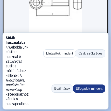
Sütik
#1785871
használata
TOOLCRAFT TO-5357613 szemescsavar M6 60 mm DIN
A weboldalunk
444 rozsdamentes acél A2 10 db
sütiket
Elutasítok mindent
Csak szükséges
használ. A
TOOLCRAFT
Metrikus csavarok
szükséges
8 590 Ft
sütik a
működéshez
Kosárba
Azonnali vásárlás
kellenek. A
funkcionális
,
analitikai
és
Ugrás:
«
‹
1
›
»
Beállítások
Elfogadok mindent
marketing
Méret:
Rendezés:
kategóriákhoz
kérjük a
©
2026
ÁSZF
Adatvédelem
Impresszum
Kapcsolat
hozzájárulásod.
ThermoScope
Cégbemutató
Sütibeállítások