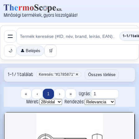
Minőségi termékek, gyors kiszolgálás!
1–1 / 1 tal
🌙
👤 Belépés
🛒
1–1 / 1 találat
Összes törlése
Keresés: “#1785871” ✕
Ugrás:
«
‹
1
›
»
Méret:
Rendezés: