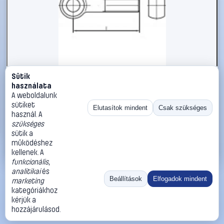
Sütik
#1785882
használata
TOOLCRAFT TO-5357646 szemescsavar M8 90 mm DIN
A weboldalunk
444 rozsdamentes acél A2 10 db
sütiket
Elutasítok mindent
Csak szükséges
használ. A
TOOLCRAFT
Metrikus csavarok
szükséges
12 990 Ft
sütik a
működéshez
Kosárba
Azonnali vásárlás
kellenek. A
funkcionális
,
analitikai
és
Ugrás:
«
‹
1
›
»
Beállítások
Elfogadok mindent
marketing
Méret:
Rendezés:
kategóriákhoz
kérjük a
©
2026
ÁSZF
Adatvédelem
Impresszum
Kapcsolat
hozzájárulásod.
ThermoScope
Cégbemutató
Sütibeállítások