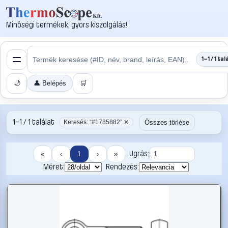
Minőségi termékek, gyors kiszolgálás!
1–1 / 1 tal
🌙
👤 Belépés
🛒
1–1 / 1 találat
Összes törlése
Keresés: “#1785882” ✕
Ugrás:
«
‹
1
›
»
Méret:
Rendezés: