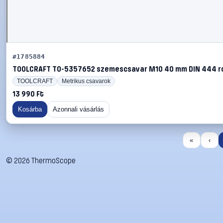
#1785884
TOOLCRAFT TO-5357652 szemescsavar M10 40 mm DIN 444 ro
TOOLCRAFT
Metrikus csavarok
13 990 Ft
Kosárba
Azonnali vásárlás
«
‹
©
2026
ThermoScope