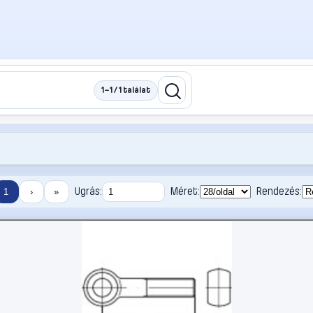
1–1 / 1 találat
Ugrás:
Méret:
Rendezés:
1
›
»