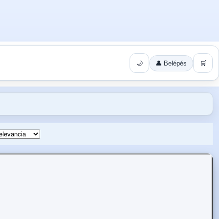
🌙
👤 Belépés
🛒