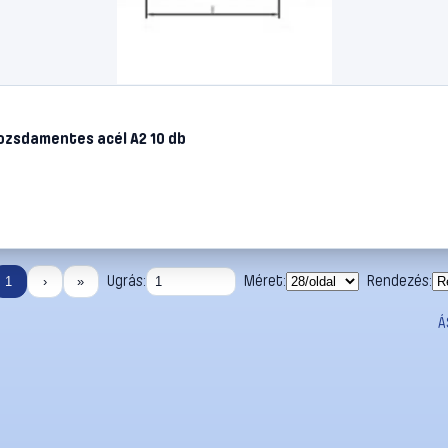
zsdamentes acél A2 10 db
Ugrás:
Méret:
Rendezés:
1
›
»
Á