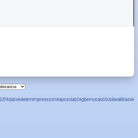
SZF
Adatvédelem
Impresszum
Kapcsolat
Cégbemutató
Sütibeállítások