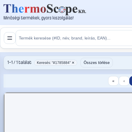
Minőségi termékek, gyors kiszolgálás!
1–1 / 1 találat
Összes törlése
Keresés: “#1785884” ✕
«
‹