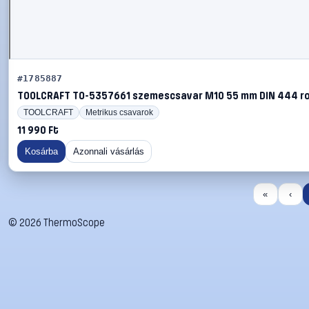
#1785887
TOOLCRAFT TO-5357661 szemescsavar M10 55 mm DIN 444 ro
TOOLCRAFT
Metrikus csavarok
11 990 Ft
Kosárba
Azonnali vásárlás
«
‹
©
2026
ThermoScope