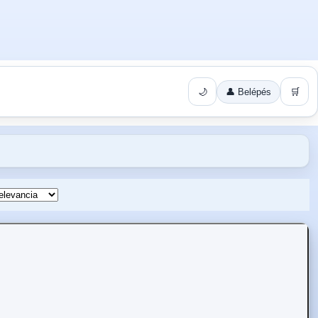
🌙
👤 Belépés
🛒