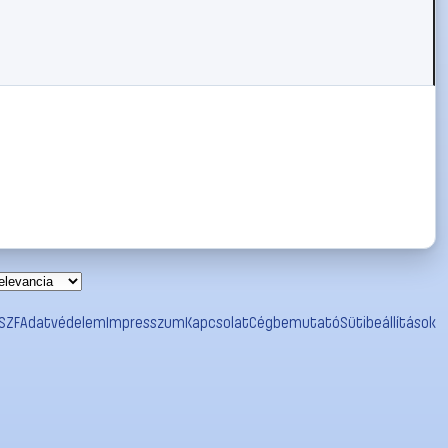
SZF
Adatvédelem
Impresszum
Kapcsolat
Cégbemutató
Sütibeállítások