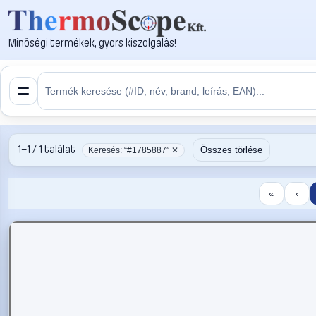
Minőségi termékek, gyors kiszolgálás!
1–1 / 1 találat
Összes törlése
Keresés: “#1785887” ✕
«
‹