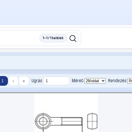
1–1 / 1 találat
Ugrás:
Méret:
Rendezés:
1
›
»