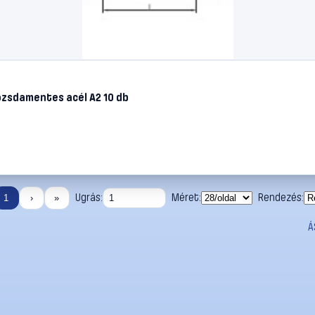
zsdamentes acél A2 10 db
Ugrás:
Méret:
Rendezés:
1
›
»
Á