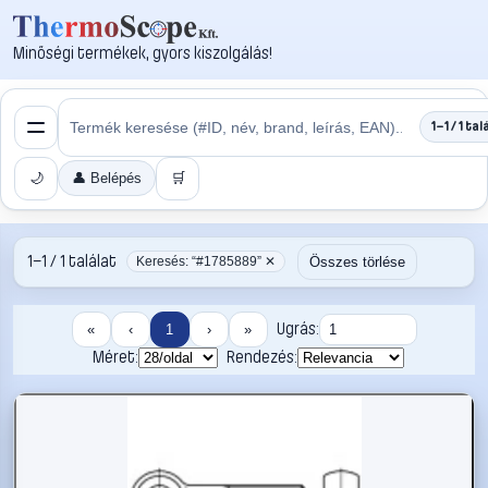
Minőségi termékek, gyors kiszolgálás!
1–1 / 1 tal
🌙
👤 Belépés
🛒
1–1 / 1 találat
Összes törlése
Keresés: “#1785889” ✕
Ugrás:
«
‹
1
›
»
Méret:
Rendezés: