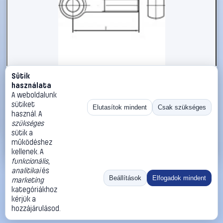
Sütik
#1785889
használata
TOOLCRAFT TO-5357667 szemescsavar M10 65 mm DIN
A weboldalunk
444 rozsdamentes acél A2 10 db
sütiket
Elutasítok mindent
Csak szükséges
használ. A
TOOLCRAFT
Metrikus csavarok
szükséges
17 990 Ft
sütik a
működéshez
Kosárba
Azonnali vásárlás
kellenek. A
funkcionális
,
analitikai
és
Ugrás:
«
‹
1
›
»
Beállítások
Elfogadok mindent
marketing
Méret:
Rendezés:
kategóriákhoz
kérjük a
©
2026
ÁSZF
Adatvédelem
Impresszum
Kapcsolat
hozzájárulásod.
ThermoScope
Cégbemutató
Sütibeállítások