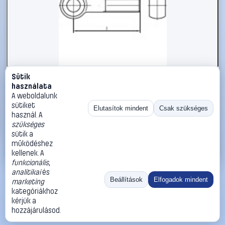
Sütik
#1785891
használata
TOOLCRAFT TO-5357673 szemescsavar M10 75 mm DIN
A weboldalunk
444 rozsdamentes acél A2 10 db
sütiket
Elutasítok mindent
Csak szükséges
használ. A
TOOLCRAFT
Metrikus csavarok
szükséges
17 990 Ft
sütik a
működéshez
Kosárba
Azonnali vásárlás
kellenek. A
funkcionális
,
analitikai
és
Ugrás:
«
‹
1
›
»
Beállítások
Elfogadok mindent
marketing
Méret:
Rendezés:
kategóriákhoz
kérjük a
©
2026
ÁSZF
Adatvédelem
Impresszum
Kapcsolat
hozzájárulásod.
ThermoScope
Cégbemutató
Sütibeállítások