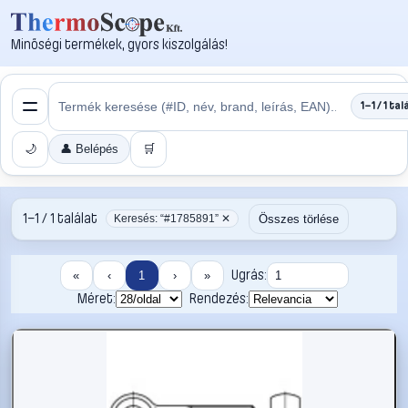
Minőségi termékek, gyors kiszolgálás!
1–1 / 1 tal
🌙
👤 Belépés
🛒
1–1 / 1 találat
Összes törlése
Keresés: “#1785891” ✕
Ugrás:
«
‹
1
›
»
Méret:
Rendezés: