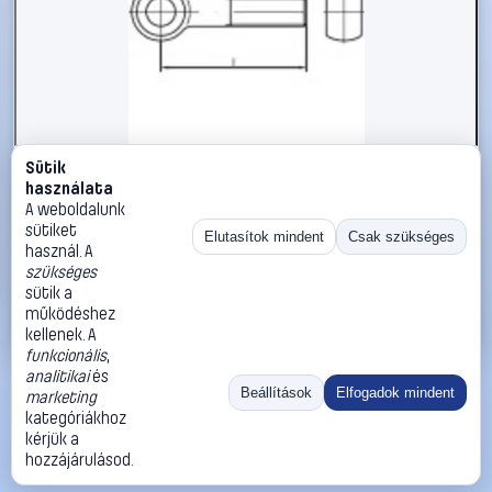
Sütik
#1785898
használata
TOOLCRAFT TO-5357694 szemescsavar M12 55 mm DIN
A weboldalunk
444 rozsdamentes acél A2 10 db
sütiket
Elutasítok mindent
Csak szükséges
használ. A
TOOLCRAFT
Metrikus csavarok
szükséges
25 990 Ft
sütik a
működéshez
Kosárba
Azonnali vásárlás
kellenek. A
funkcionális
,
analitikai
és
Ugrás:
«
‹
1
›
»
Beállítások
Elfogadok mindent
marketing
Méret:
Rendezés:
kategóriákhoz
kérjük a
©
2026
ÁSZF
Adatvédelem
Impresszum
Kapcsolat
hozzájárulásod.
ThermoScope
Cégbemutató
Sütibeállítások