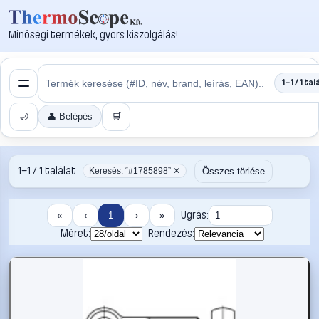
Minőségi termékek, gyors kiszolgálás!
1–1 / 1 tal
🌙
👤 Belépés
🛒
1–1 / 1 találat
Összes törlése
Keresés: “#1785898” ✕
Ugrás:
«
‹
1
›
»
Méret:
Rendezés: