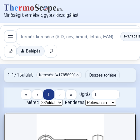
Minőségi termékek, gyors kiszolgálás!
1–1 / 1 tal
🌙
👤 Belépés
🛒
1–1 / 1 találat
Összes törlése
Keresés: “#1785899” ✕
Ugrás:
«
‹
1
›
»
Méret:
Rendezés: