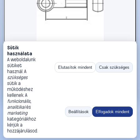
Sütik
#1785899
használata
TOOLCRAFT TO-5357697 szemescsavar M12 60 mm DIN
A weboldalunk
444 rozsdamentes acél A2 10 db
sütiket
Elutasítok mindent
Csak szükséges
használ. A
TOOLCRAFT
Metrikus csavarok
szükséges
19 990 Ft
sütik a
működéshez
Kosárba
Azonnali vásárlás
kellenek. A
funkcionális
,
analitikai
és
Ugrás:
«
‹
1
›
»
Beállítások
Elfogadok mindent
marketing
Méret:
Rendezés:
kategóriákhoz
kérjük a
©
2026
ÁSZF
Adatvédelem
Impresszum
Kapcsolat
hozzájárulásod.
ThermoScope
Cégbemutató
Sütibeállítások