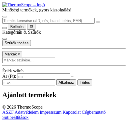
Minőségi termékek, gyors kiszolgálás!
Belépés
🛒
Kategóriák & Szűrők
Szűrők törlése
Márkák ▾
Érték szűrés
Ár (Ft):
–
Alkalmaz
Törlés
Ajánlott termékek
©
2026
ThermoScope
ÁSZF
Adatvédelem
Impresszum
Kapcsolat
Cégbemutató
Sütibeállítások