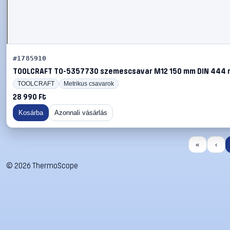
#1785910
TOOLCRAFT TO-5357730 szemescsavar M12 150 mm DIN 444 r
TOOLCRAFT
Metrikus csavarok
28 990 Ft
Kosárba
Azonnali vásárlás
«
‹
©
2026
ThermoScope