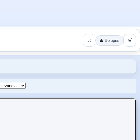
🌙
👤 Belépés
🛒