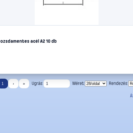
ozsdamentes acél A2 10 db
Ugrás:
Méret:
Rendezés:
1
›
»
Á