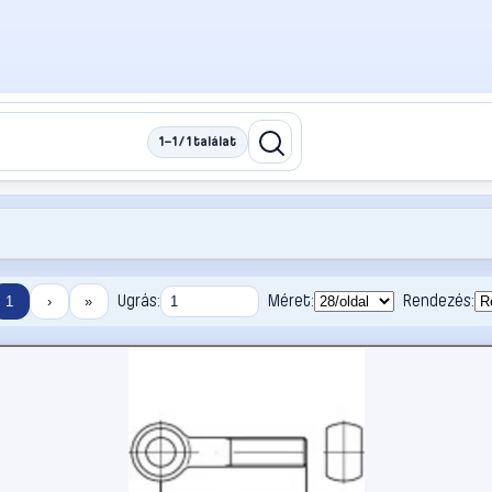
1–1 / 1 találat
Ugrás:
Méret:
Rendezés:
1
›
»