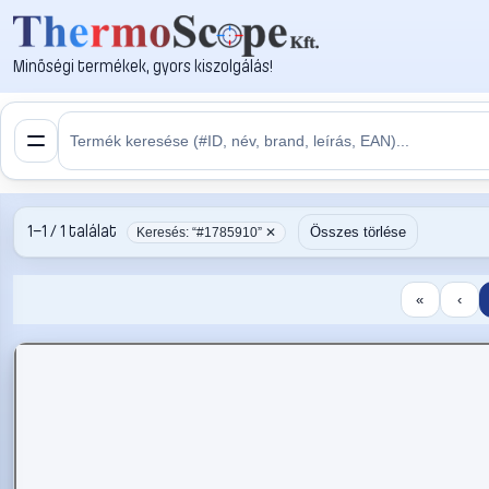
Minőségi termékek, gyors kiszolgálás!
1–1 / 1 találat
Összes törlése
Keresés: “#1785910” ✕
«
‹