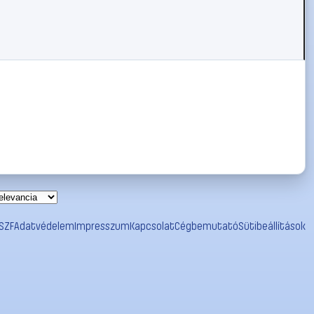
SZF
Adatvédelem
Impresszum
Kapcsolat
Cégbemutató
Sütibeállítások