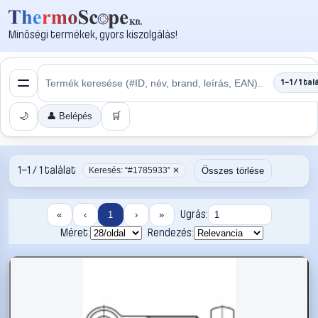
Minőségi termékek, gyors kiszolgálás!
1–1 / 1 tal
🌙
👤 Belépés
🛒
1–1 / 1 találat
Összes törlése
Keresés: “#1785933” ✕
Ugrás:
«
‹
1
›
»
Méret:
Rendezés: