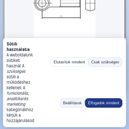
Sütik
#1785933
használata
TOOLCRAFT TO-5357799 szemescsavar M20 160 mm DIN
A weboldalunk
444 rozsdamentes acél A2
sütiket
Elutasítok mindent
Csak szükséges
használ. A
TOOLCRAFT
Metrikus csavarok
szükséges
13 990 Ft
sütik a
működéshez
Kosárba
Azonnali vásárlás
kellenek. A
funkcionális
,
analitikai
és
Ugrás:
«
‹
1
›
»
Beállítások
Elfogadok mindent
marketing
Méret:
Rendezés:
kategóriákhoz
kérjük a
©
2026
ÁSZF
Adatvédelem
Impresszum
Kapcsolat
hozzájárulásod.
ThermoScope
Cégbemutató
Sütibeállítások